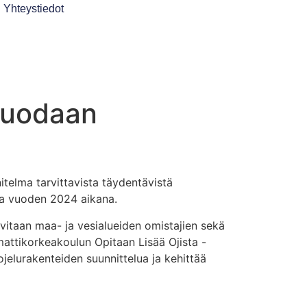
Yhteystiedot
 luodaan
telma tarvittavista täydentävistä
sa vuoden 2024 aikana.
vitaan maa- ja vesialueiden omistajien sekä
attikorkeakoulun Opitaan Lisää Ojista -
lurakenteiden suunnittelua ja kehittää