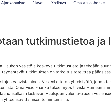
Ajankohtaista
Järvet
Yhdistys
Oma Visio -hanke
taan tutkimustietoa ja
 Hauhon vesistöjä koskeva tutkimustieto ja tehdään suunni
a täydentävät tutkimuksen on tarkoitus toteuttaa pääasias
stojen vahvistaminen. Vesienhoito on yhteistyötä, johon tar
utumista. Oma Visio -hanke tekee myös tiivistä Hämeen amm
auhonselkään laskevan Vuolujoen valuma-alueen vesiensuoje
n yhteensovittamisen toimintamallia.