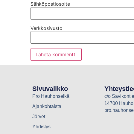
Sähköpostiosoite
Verkkosivusto
Sivuvalikko
Yhteystie
Pro Hauhonselkä
c/o Savikontie
14700 Hauho
Ajankohtaista
pro.hauhons
Järvet
Yhdistys