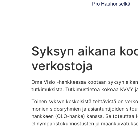
Pro Hauhonselkä
Syksyn aikana koo
verkostoja
Oma Visio -hankkeessa kootaan syksyn aikana
tutkimuksista. Tutkimustietoa kokoaa KVVY j
Toinen syksyn keskeisistä tehtävistä on verko
monien sidosryhmien ja asiantuntijoiden sito
hankkeen (OLO-hanke) kanssa. Se toteuttaa H
elinympäristökunnostusten ja maankuivatukse