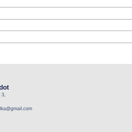
dot
 3,
elka@gmail.com