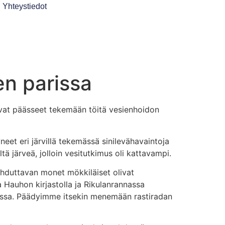
Yhteystiedot
en parissa
ovat päässeet tekemään töitä vesienhoidon
et eri järvillä tekemässä sinilevähavaintoja
järveä, jolloin vesitutkimus oli kattavampi.
lahduttavan monet mökkiläiset olivat
 Hauhon kirjastolla ja Rikulanrannassa
lessa. Päädyimme itsekin menemään rastiradan