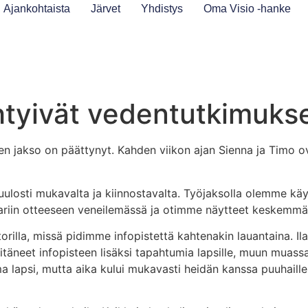
Ajankohtaista
Järvet
Yhdistys
Oma Visio -hanke
ihtyivät vedentutkimuks
nen jakso on päättynyt. Kahden viikon ajan Sienna ja Timo 
losti mukavalta ja kiinnostavalta. Työjaksolla olemme käyne
in otteeseen veneilemässä ja otimme näytteet keskemmältä 
orilla, missä pidimme infopistettä kahtenakin lauantaina. I
täneet infopisteen lisäksi tapahtumia lapsille, muun muassa
a lapsi, mutta aika kului mukavasti heidän kanssa puuhail