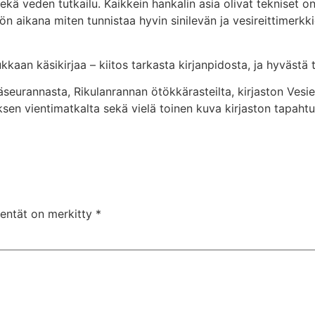
sekä veden tutkailu. Kaikkein hankalin asia olivat teknise
ön aikana miten tunnistaa hyvin sinilevän ja vesireittimerkki
kkaan käsikirjaa – kiitos tarkasta kirjanpidosta, ja hyvästä
väseurannasta, Rikulanrannan ötökkärasteilta, kirjaston Vesi
sen vientimatkalta sekä vielä toinen kuva kirjaston tapaht
kentät on merkitty
*