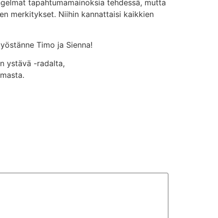
t ongelmat tapahtumamainoksia tehdessä, mutta
en merkitykset. Niihin kannattaisi kaikkien
 työstänne Timo ja Sienna!
en ystävä -radalta,
umasta.