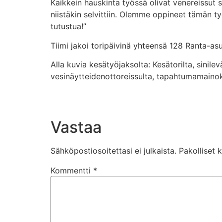
Kaikkein hauskinta työssä olivat venereissut 
niistäkin selvittiin. Olemme oppineet tämän ty
tutustua!”
Tiimi jakoi toripäivinä yhteensä 128 Ranta-asu
Alla kuvia kesätyöjaksolta: Kesätorilta, sinile
vesinäytteidenottoreissulta, tapahtumamainok
Vastaa
Sähköpostiosoitettasi ei julkaista.
Pakolliset 
Kommentti
*