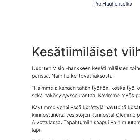
Pro Hauhonselkä
Kesätiimiläiset vi
Nuorten Visio -hankkeen kesätiimiläisten toi
parissa. Näin he kertovat jaksosta:
”Haimme aikanaan tähän työhön, koska työ kuu
sekä näkösyvyysseurantaa. Kävimme myös pari
Käytimme veneilyssä kerättyjä näytteitä kesät
kiinnostuneita vesistöjen kunnosta! Olemme pi
Alvettulassa. Tapahtumiin saapui vain muutam
läpi!