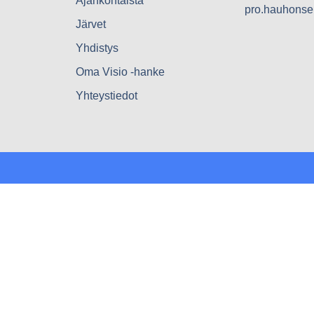
Ajankohtaista
pro.hauhons
Järvet
Yhdistys
Oma Visio -hanke
Yhteystiedot