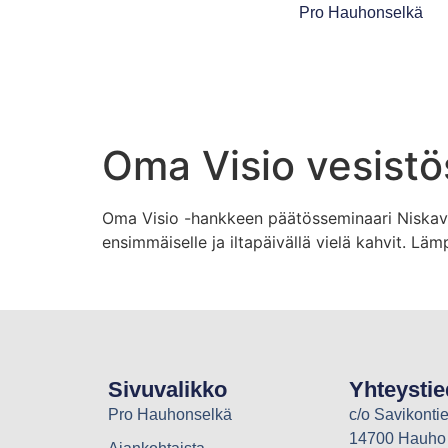
Pro Hauhonselkä
Oma Visio vesistö
Oma Visio -hankkeen päätösseminaari Niskavuor
ensimmäiselle ja iltapäivällä vielä kahvit. Läm
Sivuvalikko
Yhteystie
Pro Hauhonselkä
c/o Savikontie
14700 Hauho