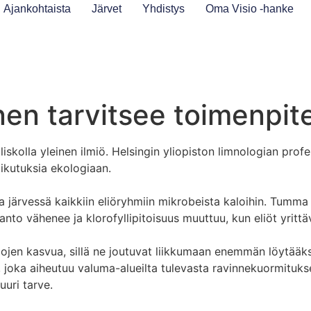
Ajankohtaista
Järvet
Yhdistys
Oma Visio -hanke
n tarvitsee toimenpite
skolla yleinen ilmiö. Helsingin yliopiston limnologian prof
aikutuksia ekologiaan.
järvessä kaikkiin eliöryhmiin mikrobeista kaloihin. Tumma
anto vähenee ja klorofyllipitoisuus muuttuu, kun eliöt yrit
jen kasvua, sillä ne joutuvat liikkumaan enemmän löytääk
n, joka aiheutuu valuma-alueilta tulevasta ravinnekuormitu
uuri tarve.