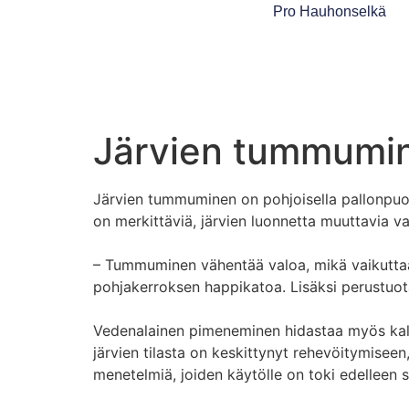
Pro Hauhonselkä
Järvien tummumine
Järvien tummuminen on pohjoisella pallonpuoli
on merkittäviä, järvien luonnetta muuttavia v
– Tummuminen vähentää valoa, mikä vaikuttaa 
pohjakerroksen happikatoa. Lisäksi perustuot
Vedenalainen pimeneminen hidastaa myös kalo
järvien tilasta on keskittynyt rehevöitymisee
menetelmiä, joiden käytölle on toki edelleen s