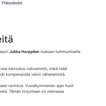
Yhteystiedot
itä
essori
Jukka Horppilan
mukaan tummumisella
 vesi kerrostuu vahvemmin, mikä lisää
tävät kompensoida valon vähenemistä.
seen ravintoa. Vuosikymmenien ajan huoli
ksesta. Tämän torjuntaan on olemassa