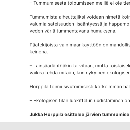
– Tummumisesta toipumiseen meillä ei ole tie
Tummumista aiheuttajiksi voidaan nimetä kol
valumia sateisuuden lisääntyessä ja happamoi
veden väriä tummentavana humuksena.
Päätekijöistä vain maankäyttöön on mahdollista
keinona.
– Lainsäädäntöäkin tarvitaan, mutta toistais
vaikea tehdä mitään, kun nykyinen ekologisen 
Horppila toimii sivutoimisesti korkeimman ha
– Ekologisen tilan luokittelun uudistaminen on
Jukka Horppila esittelee järvien tummumise