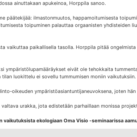
dossa ainuttakaan apukeinoa, Horppila sanoo.
me päätekijää: ilmastonmuutos, happamoitumisesta toipumi
tumisesta toipuminen palauttaa orgaanisten yhdisteiden liu
 vaikuttaa paikallisella tasolla. Horppila pitää ongelmista
eksi ympäristölupamääräykset eivät ole tehokkaita tumment
tilan luokittelu ei sovellu tummumisen moniin vaikutuksiin.
llinto-oikeuden ympäristöasiantuntijaneuvoksena, joten hän 
 valtava urakka, jota edistetään parhaillaan monissa projek
n vaikutuksista ekologiaan Oma Visio -seminaarissa aamu