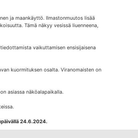
nen ja maankäyttö. Ilmastonmuutos lisää
koisuutta. Tämä näkyy vesissä liuenneena,
 tiedottamista vaikuttamisen ensisijaisena
avan kuormituksen osalta. Viranomaisten on
on asiassa näköalapaikalla.
teissa.
päivällä 24.6.2024.