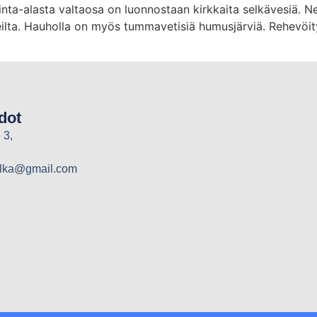
inta-alasta valtaosa on luonnostaan kirkkaita selkävesiä. Ne
eilta. Hauholla on myös tummavetisiä humusjärviä. Rehevö
dot
 3,
elka@gmail.com