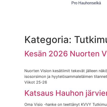
Pro Hauhonselkä
Kategoria:
Tutkim
Kesän 2026 Nuorten Vis
Nuorten Vision kesätiimit tekevät jälleen näk
isosorsimon ja hyytelösammaleläimen tilannet
Viikot 25-26
Katsaus Hauhon järvien
Oma Visio -hanke on teettänyt KVVY Tutkimus 