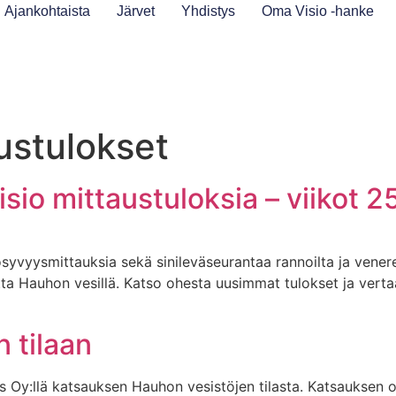
Ajankohtaista
Järvet
Yhdistys
Oma Visio -hanke
ustulokset
io mittaustuloksia – viikot 2
ösyvyysmittauksia sekä sinileväseurantaa rannoilta ja vene
ta Hauhon vesillä. Katso ohesta uusimmat tulokset ja verta
 tilaan
Oy:llä katsauksen Hauhon vesistöjen tilasta. Katsauksen on 