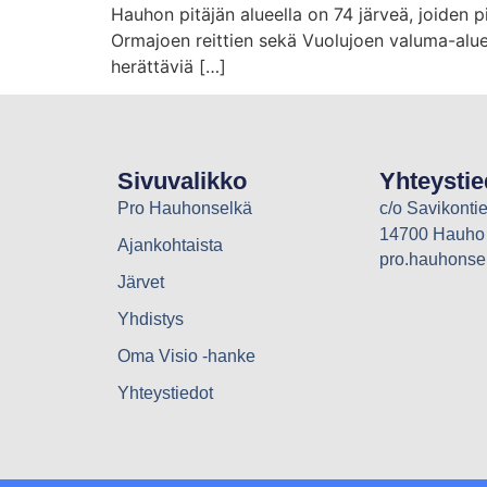
Hauhon pitäjän alueella on 74 järveä, joiden p
Ormajoen reittien sekä Vuolujoen valuma-alu
herättäviä […]
Sivuvalikko
Yhteystie
Pro Hauhonselkä
c/o Savikontie
14700 Hauho
Ajankohtaista
pro.hauhons
Järvet
Yhdistys
Oma Visio -hanke
Yhteystiedot