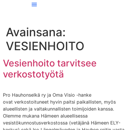
Pro Hauhonselkä
Oma Visio -hanke
Avainsana:
VESIENHOITO
Vesienhoito tarvitsee
verkostotyötä
Pro Hauhonselkä ry ja Oma Visio -hanke
ovat verkostoituneet hyvin paitsi paikallisten, myös
alueellisten ja valtakunnallisten toimijoiden kanssa.
Olemme mukana Hämeen alueellisessa
vesistökunnostusverkostossa (vetäjänä Hämeen ELY-
keskus) sekä Iso Längelmäveden ja Hauhon reitin vasta